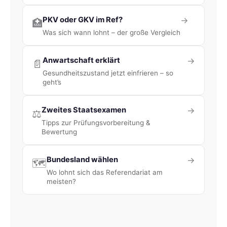
PKV oder GKV im Ref?
→
🏥
Was sich wann lohnt – der große Vergleich
Anwartschaft erklärt
→
📄
Gesundheitszustand jetzt einfrieren – so
geht’s
Zweites Staatsexamen
→
⚖️
Tipps zur Prüfungsvorbereitung &
Bewertung
Bundesland wählen
→
🗺️
Wo lohnt sich das Referendariat am
meisten?