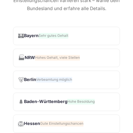
Einstellungschancen variieren stark – wähle dein
Bundesland und erfahre alle Details.
🏰
Bayern
Sehr gutes Gehalt
🏭
NRW
Hohes Gehalt, viele Stellen
🐻
Berlin
Verbeamtung möglich
🌲
Baden-Württemberg
Hohe Besoldung
🦁
Hessen
Gute Einstellungschancen