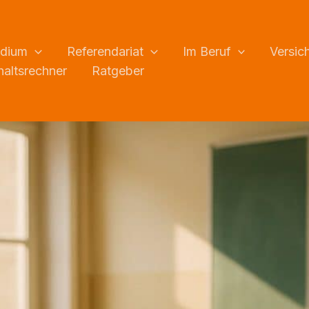
udium
Referendariat
Im Beruf
Versic
altsrechner
Ratgeber