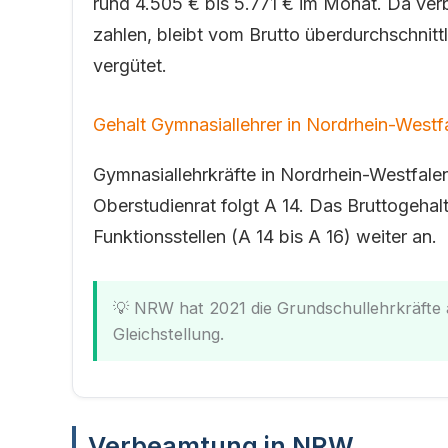
rund 4.505 € bis 5.771 € im Monat. Da ver
zahlen, bleibt vom Brutto überdurchschnitt
vergütet.
Gehalt Gymnasiallehrer in Nordrhein-Westfa
Gymnasiallehrkräfte in Nordrhein-Westfalen
Oberstudienrat folgt A 14. Das Bruttogehalt
Funktionsstellen (A 14 bis A 16) weiter an.
💡 NRW hat 2021 die Grundschullehrkräfte 
Gleichstellung.
Verbeamtung in NRW