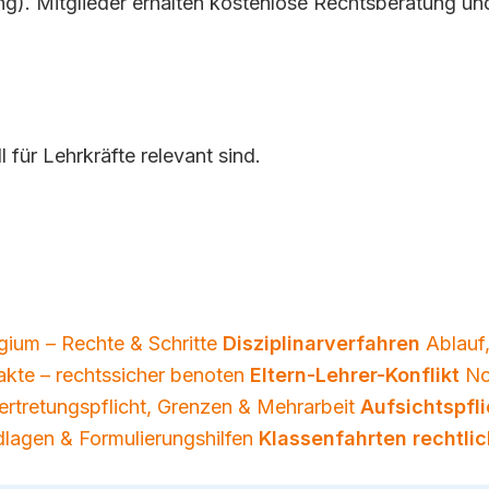
g). Mitglieder erhalten kostenlose Rechtsberatung und
 für Lehrkräfte relevant sind.
egium – Rechte & Schritte
Disziplinarverfahren
Ablauf
kte – rechtssicher benoten
Eltern-Lehrer-Konflikt
No
ertretungspflicht, Grenzen & Mehrarbeit
Aufsichtspfli
dlagen & Formulierungshilfen
Klassenfahrten rechtlic