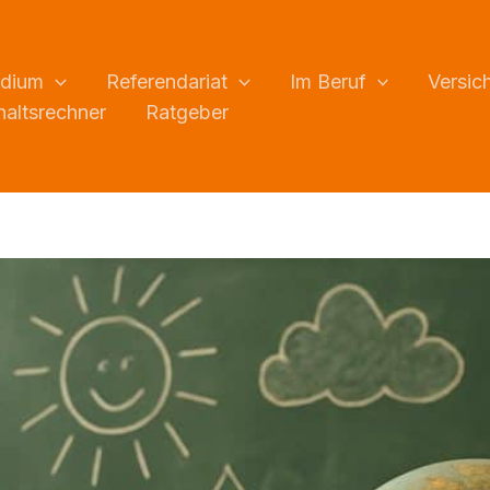
udium
Referendariat
Im Beruf
Versic
altsrechner
Ratgeber