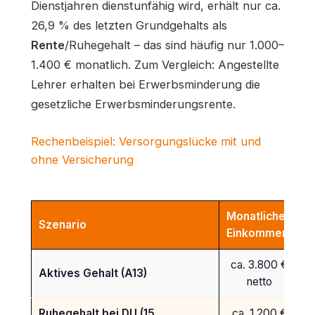
Dienstjahren dienstunfähig wird, erhält nur ca.
26,9 % des letzten Grundgehalts als
Rente
/Ruhegehalt – das sind häufig nur 1.000–
1.400 € monatlich. Zum Vergleich: Angestellte
Lehrer erhalten bei Erwerbsminderung die
gesetzliche Erwerbsminderungsrente.
Rechenbeispiel: Versorgungslücke mit und
ohne Versicherung
Monatliches
Szenario
V
Einkommen
ca. 3.800 €
Aktives Gehalt (A13)
netto
Ruhegehalt bei DU (15
ca. 1.200 €