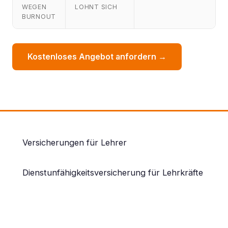
WEGEN
LOHNT SICH
BURNOUT
Kostenloses Angebot anfordern →
Versicherungen für Lehrer
Dienstunfähigkeits­versicherung
für Lehrkräfte
Wer als Beamter dienstunfähig wird, bekommt
keine normale Berufsunfähigkeitsrente. Eine
Dienstunfähigkeitsversicherung schließt diese