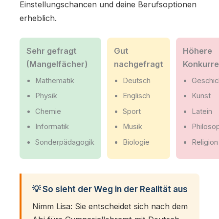
Einstellungschancen und deine Berufsoptionen
erheblich.
Sehr gefragt
Gut
Höhere
(Mangelfächer)
nachgefragt
Konkurr
Mathematik
Deutsch
Geschic
Physik
Englisch
Kunst
Chemie
Sport
Latein
Informatik
Musik
Philoso
Sonderpädagogik
Biologie
Religion
💡 So sieht der Weg in der Realität aus
Nimm Lisa: Sie entscheidet sich nach dem