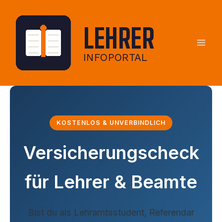
Zum
Inhalt
springen
KOSTENLOS & UNVERBINDLICH
Versicherungscheck
für Lehrer & Beamte
Bist du als Lehramtsstudent, Referendar