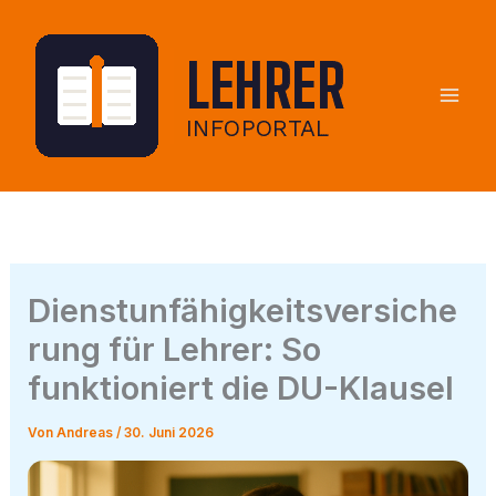
Zum
Inhalt
springen
Dienstunfähigkeitsversiche
rung für Lehrer: So
funktioniert die DU-Klausel
Von
Andreas
/
30. Juni 2026