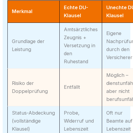
Echte DU-
Unechte D
Merkmal
Klausel
Klausel
Amtsärztliches
Eigene
Zeugnis +
Grundlage der
Nachprüfu
Versetzung in
Leistung
durch den
den
Versicherer
Ruhestand
Möglich –
Risiko der
dienstunfäh
Entfällt
Doppelprüfung
aber nicht
berufsunfä
Status-Abdeckung
Probe,
Oft nur
(vollständige
Widerruf und
Beamte auf
Klausel)
Lebenszeit
Lebenszeit