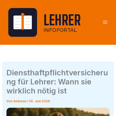
Zum
Inhalt
springen
Diensthaftpflichtversicheru
ng für Lehrer: Wann sie
wirklich nötig ist
Von
Andreas
/
30. Juni 2026