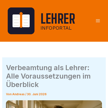
Zum
Inhalt
springen
Verbeamtung als Lehrer:
Alle Voraussetzungen im
Überblick
Von
Andreas
/
30. Juni 2026