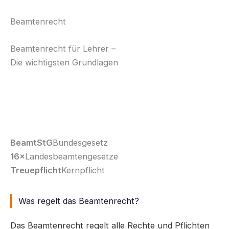
Beamtenrecht
Beamtenrecht
für Lehrer –
Die wichtigsten Grundlagen
Als verbeamtete Lehrkraft gelten besondere Rechte
und Pflichten. Hier bekommst du einen kompakten
Überblick über das Beamtenrecht.
BeamtStG
Bundesgesetz
16×
Landesbeamtengesetze
Treuepflicht
Kernpflicht
Was regelt das Beamtenrecht?
Das Beamtenrecht regelt alle Rechte und Pflichten