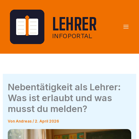
Zum
Inhalt
springen
Nebentätigkeit als Lehrer:
Was ist erlaubt und was
musst du melden?
Von
Andreas
/
2. April 2026