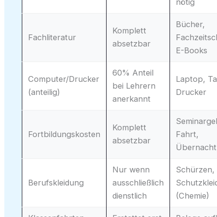
nötig
Bücher,
Komplett
Fachliteratur
Fachzeitsch
absetzbar
E-Books
60% Anteil
Computer/Drucker
Laptop, Ta
bei Lehrern
(anteilig)
Drucker
anerkannt
Seminarge
Komplett
Fortbildungskosten
Fahrt,
absetzbar
Übernach
Nur wenn
Schürzen,
Berufskleidung
ausschließlich
Schutzkle
dienstlich
(Chemie)