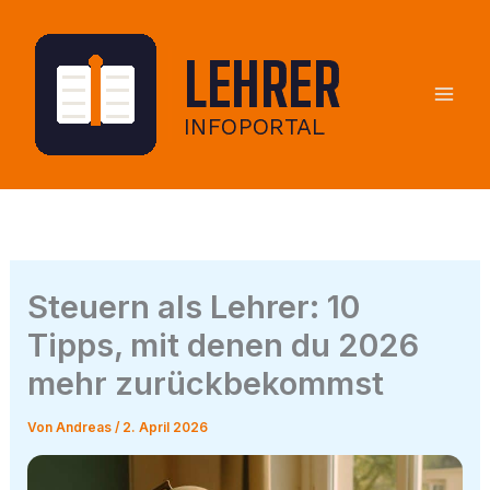
Zum
Inhalt
springen
Steuern als Lehrer: 10
Tipps, mit denen du 2026
mehr zurückbekommst
Von
Andreas
/
2. April 2026