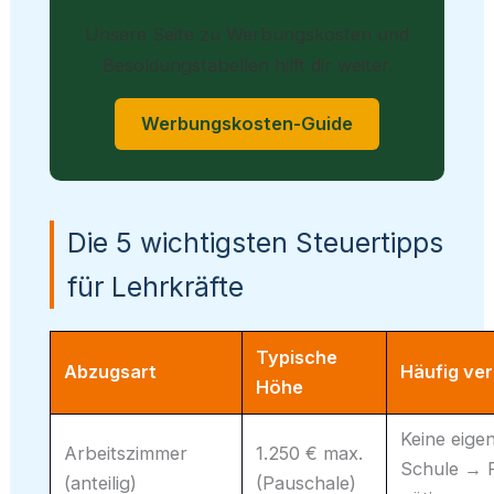
Unsere Seite zu Werbungskosten und
Besoldungstabellen hilft dir weiter.
Werbungskosten-Guide
Die 5 wichtigsten Steuertipps
für Lehrkräfte
Typische
Abzugsart
Häufig ve
Höhe
Keine eige
Arbeitszimmer
1.250 € max.
Schule →
(anteilig)
(Pauschale)