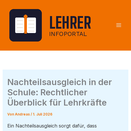
Zum
Inhalt
springen
Nachteilsausgleich in der
Schule: Rechtlicher
Überblick für Lehrkräfte
Von
Andreas
/
1. Juli 2026
Ein Nachteilsausgleich sorgt dafür, dass