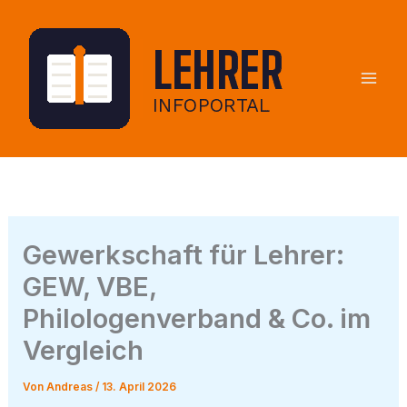
Zum
Inhalt
springen
Gewerkschaft für Lehrer:
GEW, VBE,
Philologenverband & Co. im
Vergleich
Von
Andreas
/
13. April 2026