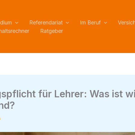
udium
Referendariat
Im Beruf
Versic
altsrechner
Ratgeber
spflicht für Lehrer: Was ist wi
end?
6