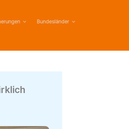
herungen
Bundesländer
rklich