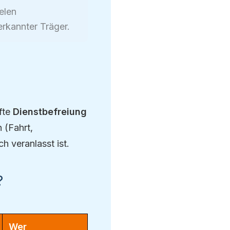
elen
rkannter Träger.
fte
Dienstbefreiung
 (Fahrt,
h veranlasst ist.
?
Wer