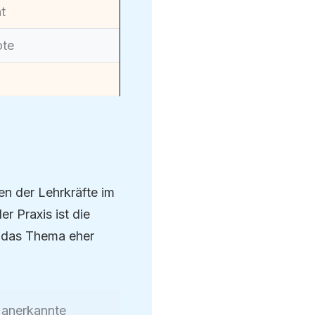
ht
ote
gen der Lehrkräfte im
r Praxis ist die
rd das Thema eher
 anerkannte