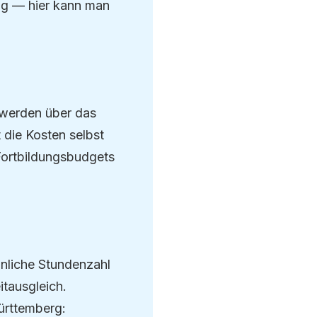
eng — hier kann man
 werden über das
t die Kosten selbst
Fortbildungsbudgets
önliche Stundenzahl
itausgleich.
ürttemberg: