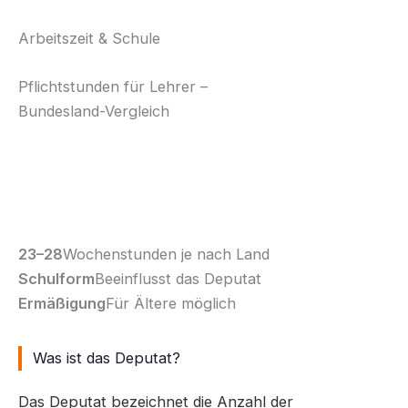
Arbeitszeit & Schule
Pflichtstunden
für Lehrer –
Bundesland-Vergleich
Wie viele Stunden müssen Lehrkräfte unterrichten?
Das Deputat variiert stark – von Schulform zu
Schulform und Bundesland zu Bundesland.
23–28
Wochenstunden je nach Land
Schulform
Beeinflusst das Deputat
Ermäßigung
Für Ältere möglich
Was ist das Deputat?
Das Deputat bezeichnet die Anzahl der