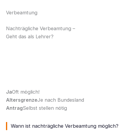
Verbeamtung
Nachträgliche Verbeamtung
–
Geht das als Lehrer?
Viele Lehrkräfte starten im Angestelltenverhältnis
und fragen sich: Kann ich noch verbeamtet werden?
Die Antwort ist oft Ja – wenn die Bedingungen
stimmen.
Ja
Oft möglich!
Altersgrenze
Je nach Bundesland
Antrag
Selbst stellen nötig
Wann ist nachträgliche Verbeamtung möglich?