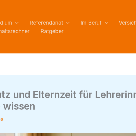
udium
Referendariat
Im Beruf
Versic
altsrechner
Ratgeber
z und Elternzeit für Lehrerin
 wissen
26