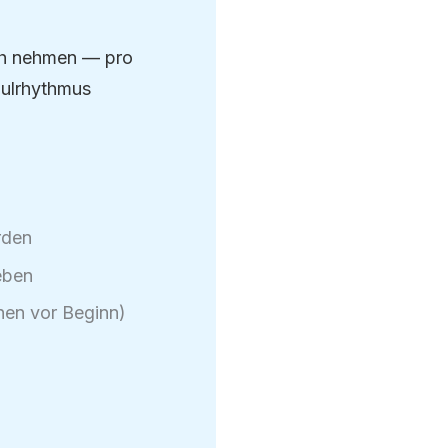
h nehmen — pro
hulrhythmus
rden
eben
hen vor Beginn)