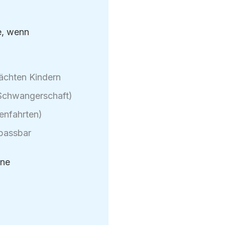
e, wenn
ächten Kindern
 Schwangerschaft)
enfahrten)
npassbar
ine