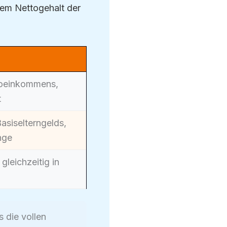
dem Nettogehalt der
oeinkommens,
t
asiselterngelds,
nge
gleichzeitig in
 die vollen