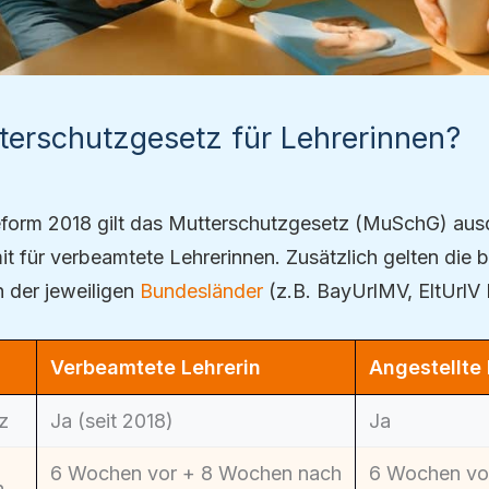
tterschutzgesetz für Lehrerinnen?
eform 2018 gilt das Mutterschutzgesetz (MuSchG) ausd
t für verbeamtete Lehrerinnen. Zusätzlich gelten die 
n der jeweiligen
Bundesländer
(z.B. BayUrlMV, EltUrlV
Verbeamtete Lehrerin
Angestellte 
z
Ja (seit 2018)
Ja
6 Wochen vor + 8 Wochen nach
6 Wochen vo
n