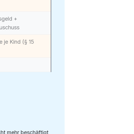
sgeld +
zuschuss
e je Kind (§ 15
cht mehr beschäftigt