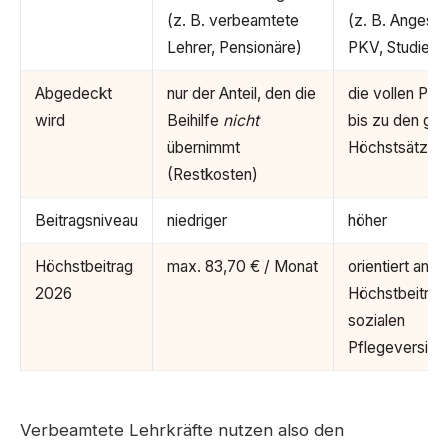
(z. B. verbeamtete
(z. B. Angestel
Lehrer, Pensionäre)
PKV, Studiere
Abgedeckt
nur der Anteil, den die
die vollen Pfl
wird
Beihilfe
nicht
bis zu den ges
übernimmt
Höchstsätzen
(Restkosten)
Beitragsniveau
niedriger
höher
Höchstbeitrag
max. 83,70 € / Monat
orientiert am
2026
Höchstbeitrag
sozialen
Pflegeversich
Verbeamtete Lehrkräfte nutzen also den