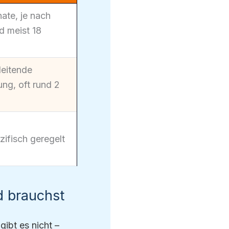
ate, je nach
d meist 18
leitende
ung, oft rund 2
ifisch geregelt
d brauchst
gibt es nicht –