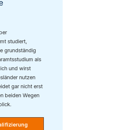
e
ber
mt studiert,
ie grundständig
hramtsstudium als
ich und wirst
esländer nutzen
idet gar nicht erst
hen beiden Wegen
lick.
lifizierung