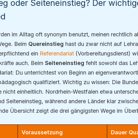
eg oder Seiteneinstieg? Der wichtig
ed
rden im Alltag oft synonym benutzt, meinen rechtlich a
 Wege. Beim
Quereinstieg
hast du zwar nicht auf Lehra
erpflichtend ein
Referendariat
(Vorbereitungsdienst) w
kräfte auch. Beim
Seiteneinstieg
fehlt sowohl das Le
ariat: Du unterrichtest von Beginn an eigenverantwortl
pädagogisch qualifiziert. Wichtig zu wissen: Die Bund
e nicht einheitlich. Nordrhein-Westfalen etwa untersche
d Seiteneinstieg, während andere Länder klar zwisc
ende Übersicht zeigt die drei gängigsten Wege im Überb
Voraussetzung
Dauer Qua