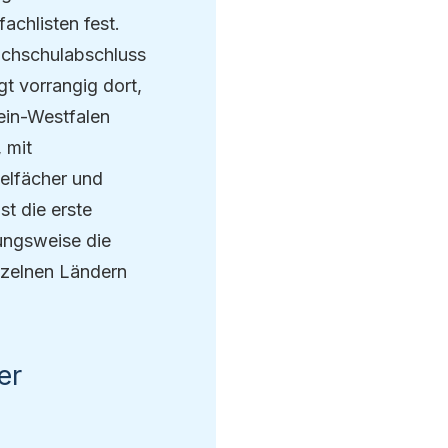
chlisten fest.
ochschulabschluss
gt vorrangig dort,
ein-Westfalen
 mit
elfächer und
t die erste
hungsweise die
nzelnen Ländern
er