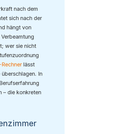
hrkraft nach dem
htet sich nach der
und hängt von
re Verbeamtung
t; wer sie nicht
e Stufenzuordnung
-Rechner
lässt
 überschlagen. In
 Berufserfahrung
 – die konkreten
ssenzimmer