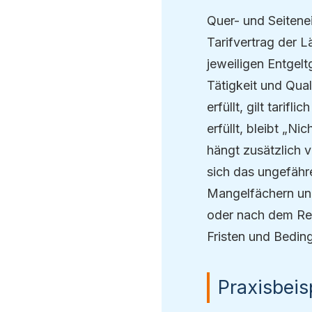
Quer- und Seitenei
Tarifvertrag der L
jeweiligen Entgel
Tätigkeit und Qua
erfüllt, gilt tarif
erfüllt, bleibt „N
hängt zusätzlich 
sich das ungefähr
Mangelfächern und
oder nach dem Ref
Fristen und Beding
Praxisbeis