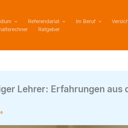
udium
Referendariat
Im Beruf
Versic
altsrechner
Ratgeber
ger Lehrer: Erfahrungen aus 
26