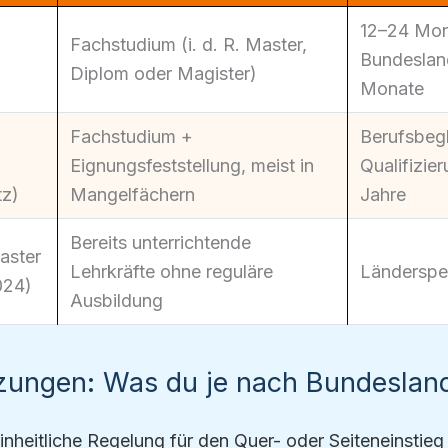
12–24 Mon
Fachstudium (i. d. R. Master,
Bundeslan
Diplom oder Magister)
Monate
Fachstudium +
Berufsbeg
Eignungsfeststellung, meist in
Qualifizier
tz)
Mangelfächern
Jahre
Bereits unterrichtende
aster
Lehrkräfte ohne reguläre
Länderspez
024)
Ausbildung
zungen: Was du je nach Bundeslan
nheitliche Regelung für den Quer- oder Seiteneinstieg 