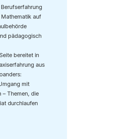
r Berufserfahrung
r Mathematik auf
chulbehörde
itend pädagogisch
eite bereitet in
axiserfahrung aus
woanders:
r Umgang mit
n – Themen, die
iat durchlaufen