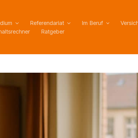
udium
Referendariat
Im Beruf
Versic
altsrechner
Ratgeber