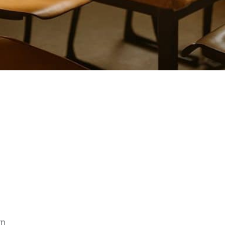
hrern ab einem bestimmten Alter, schrittweise in den R
rn