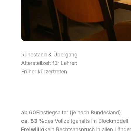
Ruhestand & Übergang
Altersteilzeit für Lehrer:
Früher kürzertreten
Die Altersteilzeit ermöglicht verbeamteten Le
Gehalt und Pensionsauswirkungen.
ab 60
Einstiegsalter (je nach Bundesland)
ca. 83 %
des Vollzeitgehalts im Blockmodell
Freiwillig
kein Rechtsanspruch in allen Lände