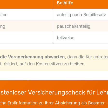
Beihilfe
sten
anteilig nach Beihilfesatz
ung
pauschal/anteilig
teilweise
 die Voranerkennung abwarten
, dann die Kur antret
 riskiert, auf den Kosten sitzen zu bleiben.
stenloser Versicherungscheck für Leh
che Erstinformation zu Ihrer Absicherung als Beamter 