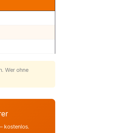
en. Wer ohne
rer
— kostenlos.