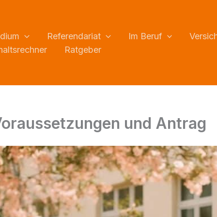
udium
Referendariat
Im Beruf
Versic
altsrechner
Ratgeber
: Voraussetzungen und Antrag