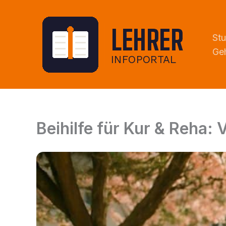
Zum
Inhalt
springen
St
Geh
Beihilfe für Kur & Reha