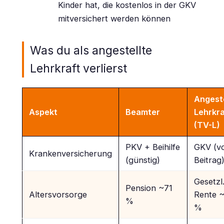
Kinder hat, die kostenlos in der GKV
mitversichert werden können
Was du als angestellte
Lehrkraft verlierst
Angeste
Aspekt
Beamter
Lehrkra
(TV-L)
PKV + Beihilfe
GKV (vo
Krankenversicherung
(günstig)
Beitrag
Gesetzl
Pension ~71
Altersvorsorge
Rente 
%
%