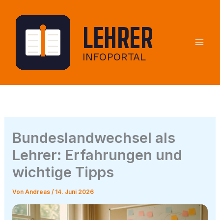
Zum
Inhalt
springen
Bundeslandwechsel als
Lehrer: Erfahrungen und
wichtige Tipps
Von
Andreas
/
14. Juni 2026