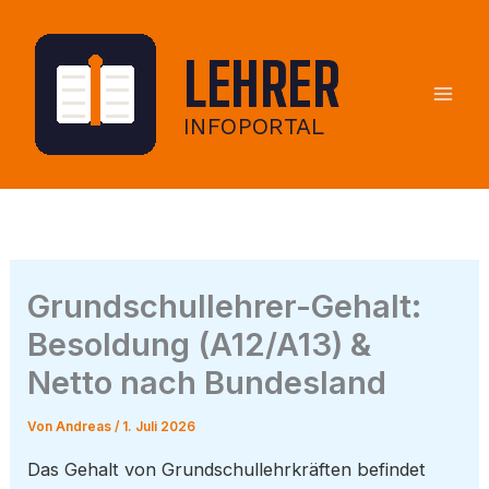
Zum
Inhalt
springen
Grundschullehrer-Gehalt:
Besoldung (A12/A13) &
Netto nach Bundesland
Von
Andreas
/
1. Juli 2026
Das Gehalt von Grundschullehrkräften befindet