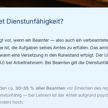
t Dienstunfähigkeit?
egt vor, wenn ein Beamter — also auch ein verbeamtet
ge ist, die Aufgaben seines Amtes zu erfüllen. Das amt
wann eine Versetzung in den Ruhestand erfolgt. Der U
U) bei Arbeitnehmern: Bei Beamten gilt die Dienstunfä
rden ca.
30–35 % aller Beamten
vor Erreichen des re
enstunfähig — bei Lehrern ist der Anteil aufgrund psyc
nders hoch.