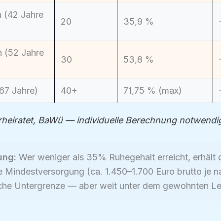
 (42 Jahre
20
35,9 %
 (52 Jahre
30
53,8 %
67 Jahre)
40+
71,75 % (max)
rheiratet, BaWü — individuelle Berechnung notwendi
ung:
Wer weniger als 35% Ruhegehalt erreicht, erhält 
e Mindestversorgung (ca. 1.450–1.700 Euro brutto je 
tliche Untergrenze — aber weit unter dem gewohnten L