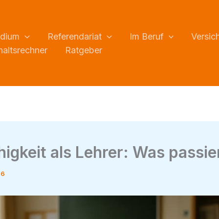
udium
Referendariat
Im Beruf
Versic
altsrechner
Ratgeber
igkeit als Lehrer: Was passie
26