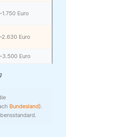
~1.750 Euro
~2.630 Euro
~3.500 Euro
g
die
nach
Bundesland
).
ebensstandard.