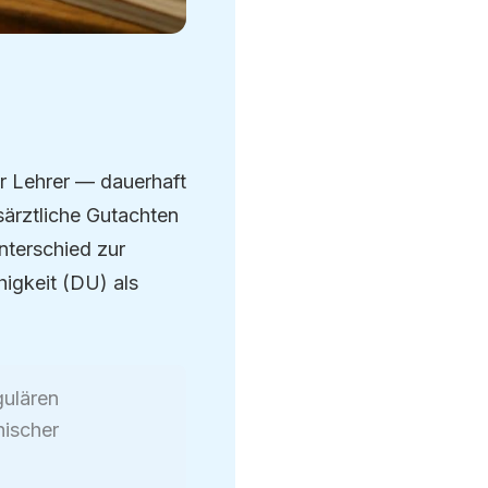
er Lehrer — dauerhaft
särztliche Gutachten
nterschied zur
higkeit (DU) als
gulären
hischer