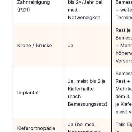
Zahnreinigung
bis 2×/Jahr bei
Bemess
(PZR)
med.
+ weite
Notwendigkeit
Termin
Rest je
Bemess
Krone / Brücke
Ja
+ Mehr
höherw
Versor
Bemess
Ja, meist bis 2 je
Rest +
Kieferhälfte
Mehrko
Implantat
(nach
dem 3.
Bemessungssatz)
je Kiefe
meist v
Ja (bei med.
Teils E
Kieferorthopädie