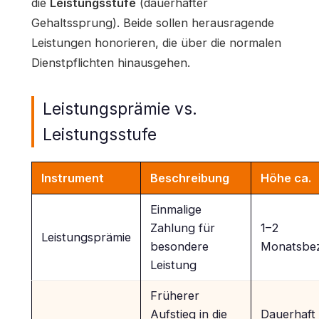
die
Leistungsstufe
(dauerhafter
Gehaltssprung). Beide sollen herausragende
Leistungen honorieren, die über die normalen
Dienstpflichten hinausgehen.
Leistungsprämie vs.
Leistungsstufe
Instrument
Beschreibung
Höhe ca.
Einmalige
Zahlung für
1–2
Leistungsprämie
besondere
Monatsbe
Leistung
Früherer
Aufstieg in die
Dauerhaft