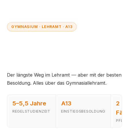
GYMNASIUM · LEHRAMT · A13
Gymnasiallehrer werden
2026: Studium,
Staatsexamen, Gehalt
Der längste Weg im Lehramt — aber mit der besten
Besoldung. Alles über das Gymnasiallehramt.
5–5,5 Jahre
A13
2
Fäc
REGELSTUDIENZEIT
EINSTIEGSBESOLDUNG
PFLIC