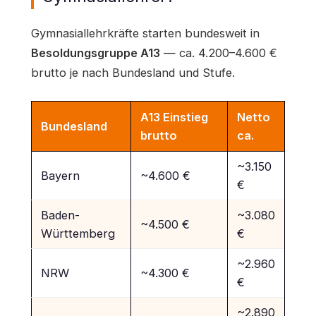
Gymnasiallehrkräfte starten bundesweit in
Besoldungsgruppe A13
— ca. 4.200–4.600 €
brutto je nach Bundesland und Stufe.
A13 Einstieg
Netto
Bundesland
brutto
ca.
~3.150
Bayern
~4.600 €
€
Baden-
~3.080
~4.500 €
Württemberg
€
~2.960
NRW
~4.300 €
€
~2.890