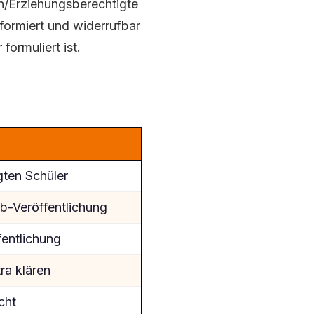
rn/Erziehungsberechtigte
informiert und widerrufbar
formuliert ist.
igten Schüler
eb-Veröffentlichung
fentlichung
ra klären
cht