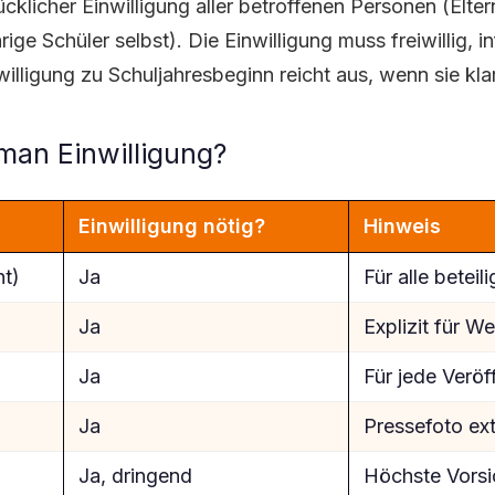
cklicher Einwilligung aller betroffenen Personen (Elte
hrige Schüler selbst). Die Einwilligung muss freiwillig, 
illigung zu Schuljahresbeginn reicht aus, wenn sie klar 
man Einwilligung?
Einwilligung nötig?
Hinweis
nt)
Ja
Für alle beteil
Ja
Explizit für W
Ja
Für jede Veröf
Ja
Pressefoto ext
Ja, dringend
Höchste Vorsi