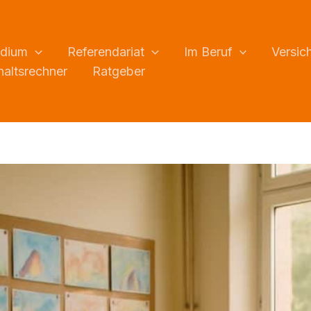
udium
Referendariat
Im Beruf
Versic
altsrechner
Ratgeber