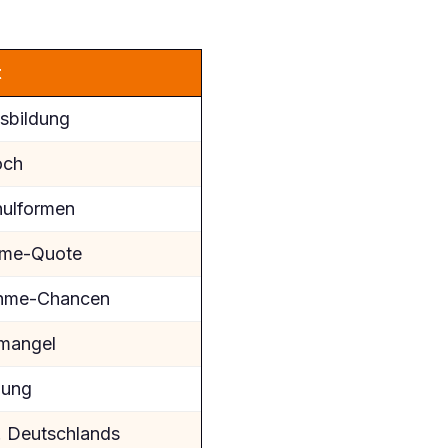
t
usbildung
och
hulformen
hme-Quote
hme-Chancen
rmangel
dung
. Deutschlands