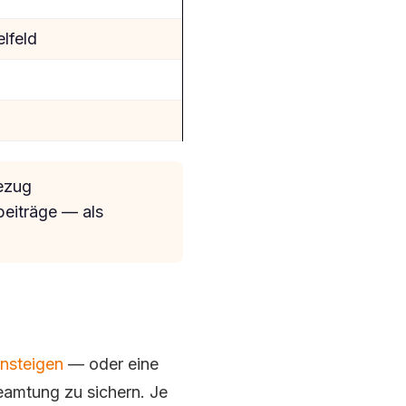
elfeld
bezug
beiträge — als
nsteigen
— oder eine
eamtung zu sichern. Je