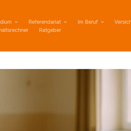
udium
Referendariat
Im Beruf
Versic
altsrechner
Ratgeber