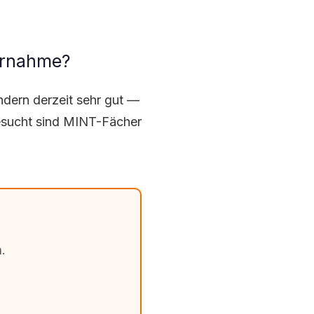
ernahme?
dern derzeit sehr gut —
esucht sind MINT-Fächer
.