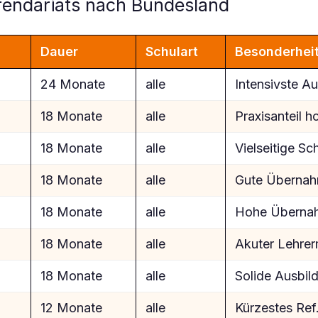
rendariats nach Bundesland
Dauer
Schulart
Besonderhei
24 Monate
alle
Intensivste A
18 Monate
alle
Praxisanteil h
18 Monate
alle
Vielseitige Sc
18 Monate
alle
Gute Überna
18 Monate
alle
Hohe Überna
18 Monate
alle
Akuter Lehre
18 Monate
alle
Solide Ausbil
12 Monate
alle
Kürzestes Ref