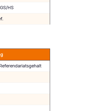
 GS/HS
f.
ng
eferendariatsgehalt