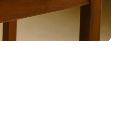
rgleich
keit